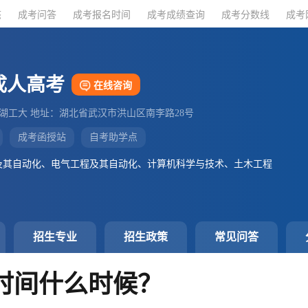
态
态
成考问答
成考问答
成考报名时间
成考报名时间
成考成绩查询
成考成绩查询
成考分数线
成考分数线
成考
成考
成人高考
在线咨询
：湖工大 地址：湖北省武汉市洪山区南李路28号
成考函授站
自考助学点
及其自动化、电气工程及其自动化、计算机科学与技术、土木工程
招生专业
招生政策
常见问答
时间什么时候？