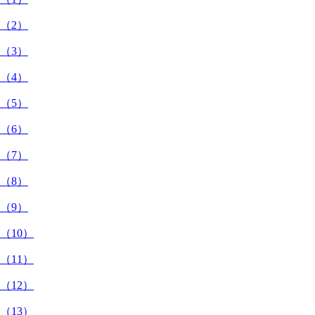
（2）
（3）
（4）
（5）
（6）
（7）
（8）
（9）
（10）
（11）
（12）
（13）