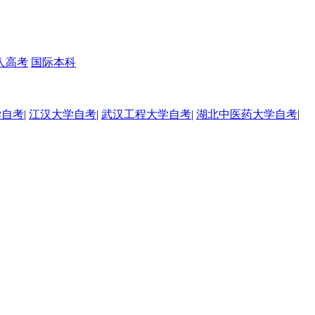
人高考
国际本科
学自考
|
江汉大学自考
|
武汉工程大学自考
|
湖北中医药大学自考
|