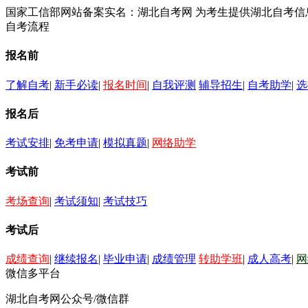
国家工信部网站备案实名：湖北自考网 为考生提供湖北自考
自考流程
报名前
了解自考
|
新手必读
|
报名时间
|
自我评测
辅导招生
|
自考助学
|
选
报名后
考试安排
|
免考申请
|
模拟真题
|
网络助学
考试前
考场查询
|
考试须知
|
考试技巧
考试后
成绩查询
|
继续报名
|
毕业申请
|
成绩管理
转助学班
|
成人高考
|
网
微信多平台
湖北自考网公众号/微信群