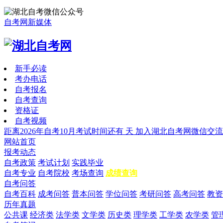
自考网新媒体
新手必读
考办电话
自考报名
自考查询
资格证
自考视频
距离2026年自考10月考试时间还有
天
加入湖北自考网微信交流
网站首页
报考动态
自考政策
考试计划
实践毕业
自考专业
自考院校
考场查询
成绩查询
自考问答
自考百科
成考问答
普本问答
学位问答
考研问答
高考问答
教资
历年真题
公共课
经济类
法学类
文学类
历史类
理学类
工学类
农学类
管