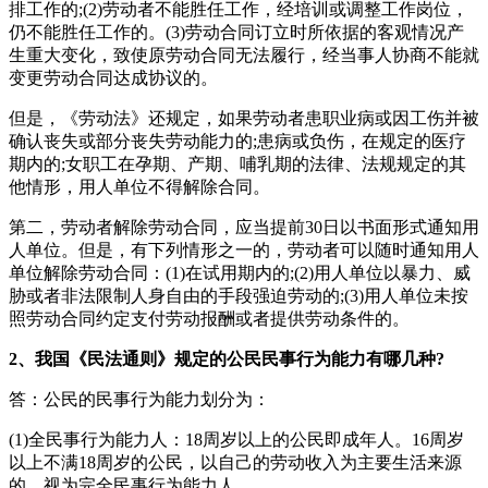
排工作的;(2)劳动者不能胜任工作，经培训或调整工作岗位，
仍不能胜任工作的。(3)劳动合同订立时所依据的客观情况产
生重大变化，致使原劳动合同无法履行，经当事人协商不能就
变更劳动合同达成协议的。
但是，《劳动法》还规定，如果劳动者患职业病或因工伤并被
确认丧失或部分丧失劳动能力的;患病或负伤，在规定的医疗
期内的;女职工在孕期、产期、哺乳期的法律、法规规定的其
他情形，用人单位不得解除合同。
第二，劳动者解除劳动合同，应当提前30日以书面形式通知用
人单位。但是，有下列情形之一的，劳动者可以随时通知用人
单位解除劳动合同：(1)在试用期内的;(2)用人单位以暴力、威
胁或者非法限制人身自由的手段强迫劳动的;(3)用人单位未按
照劳动合同约定支付劳动报酬或者提供劳动条件的。
2、我国《民法通则》规定的公民民事行为能力有哪几种?
答：公民的民事行为能力划分为：
(1)全民事行为能力人：18周岁以上的公民即成年人。16周岁
以上不满18周岁的公民，以自己的劳动收入为主要生活来源
的，视为完全民事行为能力人。