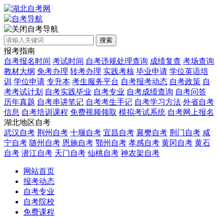
自考导航
搜索
报考指南
自考报名时间
考试时间
自考违规处理查询
成绩复查
考场查询
教材大纲
免考办理
转考办理
实践考核
毕业申请
学位英语培
训
学位申请
专升本
考生服务平台
自考报考动态
自考政策
自
考考试计划
自考实践毕业
自考专业
自考成绩查询
自考问答
历年真题
自考串讲笔记
自考考生手记
自考学习方法
外省自考
信息
自考培训课程
免费视频领取
模拟考试系统
自考网上报名
湖北地区自考
武汉自考
荆州自考
十堰自考
宜昌自考
襄樊自考
荆门自考
咸
宁自考
随州自考
恩施自考
鄂州自考
孝感自考
黄冈自考
黄石
自考
潜江自考
天门自考
仙桃自考
神农架自考
网站首页
报考动态
自考专业
自考院校
免费课程