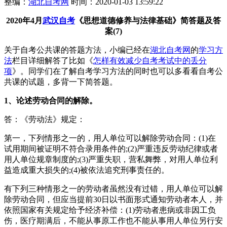
整编：
湖北自考网
时间：2020-01-03 13:59:22
2020年4月
武汉自考
《思想道德修养与法
律基础》简答题及答
案(7)
关于自考公共课的答题方法，小编已经在
湖北自考网
的
学习方
法
栏目详细解答了比如《
怎样有效减少自考考试中的丢分
项
》。同学们在了解自考学习方法的同时也可以多看看自考公
共课的试题，多背一下简答题。
1、论述劳动合同的解除。
答：《劳动法》规定：
第一，下列情形之一的，用人单位可以解除劳动合同：(1)在
试用期间被证明不符合录用条件的;(2)严重违反劳动纪律或者
用人单位规章制度的;(3)严重失职，营私舞弊，对用人单位利
益造成重大损失的;(4)被依法追究刑事责任的。
有下列三种情形之一的劳动者虽然没有过错，用人单位可以解
除劳动合同，但应当提前30日以书面形式通知劳动者本人，并
依照国家有关规定给予经济补偿：(1)劳动者患病或非因工负
伤，医疗期满后，不能从事原工作也不能从事用人单位另行安