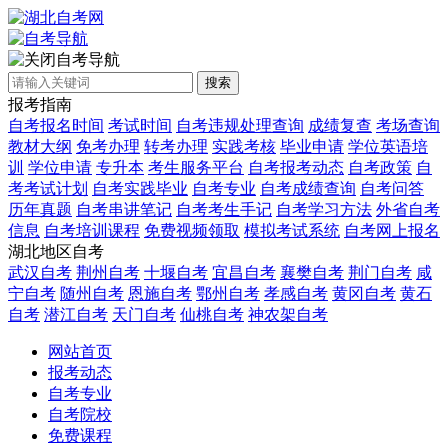
自考导航
搜索
报考指南
自考报名时间
考试时间
自考违规处理查询
成绩复查
考场查询
教材大纲
免考办理
转考办理
实践考核
毕业申请
学位英语培
训
学位申请
专升本
考生服务平台
自考报考动态
自考政策
自
考考试计划
自考实践毕业
自考专业
自考成绩查询
自考问答
历年真题
自考串讲笔记
自考考生手记
自考学习方法
外省自考
信息
自考培训课程
免费视频领取
模拟考试系统
自考网上报名
湖北地区自考
武汉自考
荆州自考
十堰自考
宜昌自考
襄樊自考
荆门自考
咸
宁自考
随州自考
恩施自考
鄂州自考
孝感自考
黄冈自考
黄石
自考
潜江自考
天门自考
仙桃自考
神农架自考
网站首页
报考动态
自考专业
自考院校
免费课程