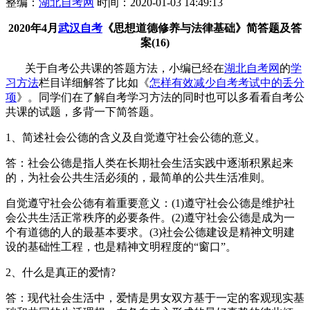
整编：
湖北自考网
时间：2020-01-03 14:49:13
2020年4月
武汉自考
《思想道德修养与法
律基础》简答题及答
案(16)
关于自考公共课的答题方法，小编已经在
湖北自考网
的
学
习方法
栏目详细解答了比如《
怎样有效减少自考考试中的丢分
项
》。同学们在了解自考学习方法的同时也可以多看看自考公
共课的试题，多背一下简答题。
1、简述社会公德的含义及自觉遵守社会公德的意义。
答：社会公德是指人类在长期社会生活实践中逐渐积累起来
的，为社会公共生活必须的，最简单的公共生活准则。
自觉遵守社会公德有着重要意义：(1)遵守社会公德是维护社
会公共生活正常秩序的必要条件。(2)遵守社会公德是成为一
个有道德的人的最基本要求。(3)社会公德建设是精神文明建
设的基础性工程，也是精神文明程度的“窗口”。
2、什么是真正的爱情?
答：现代社会生活中，爱情是男女双方基于一定的客观现实基