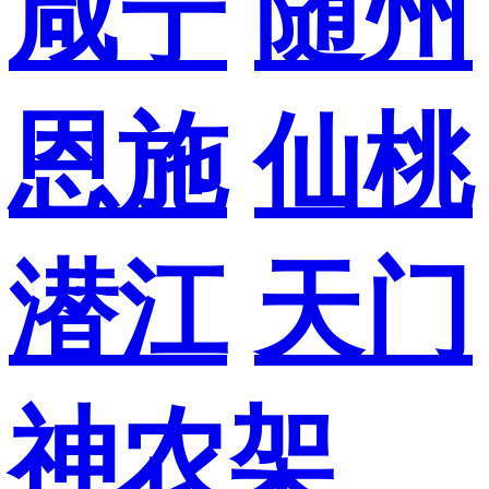
咸宁
随州
恩施
仙桃
潜江
天门
神农架