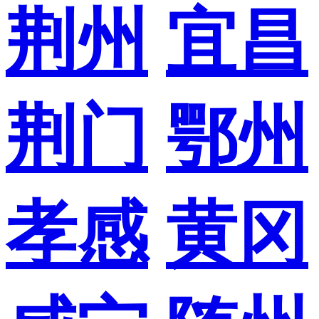
荆州
宜昌
荆门
鄂州
孝感
黄冈