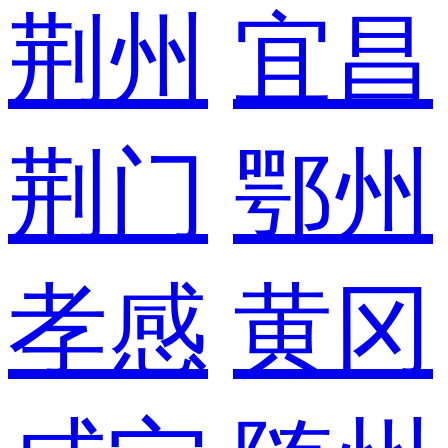
荆州
宜昌
荆门
鄂州
孝感
黄冈