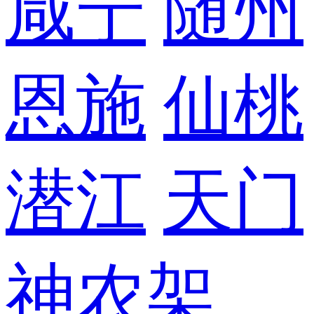
咸宁
随州
恩施
仙桃
潜江
天门
神农架