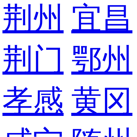
荆州
宜昌
荆门
鄂州
孝感
黄冈