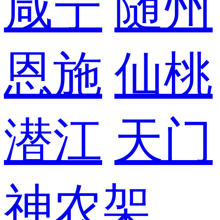
咸宁
随州
恩施
仙桃
潜江
天门
神农架