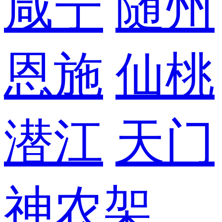
咸宁
随州
恩施
仙桃
潜江
天门
神农架