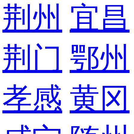
荆州
宜昌
荆门
鄂州
孝感
黄冈