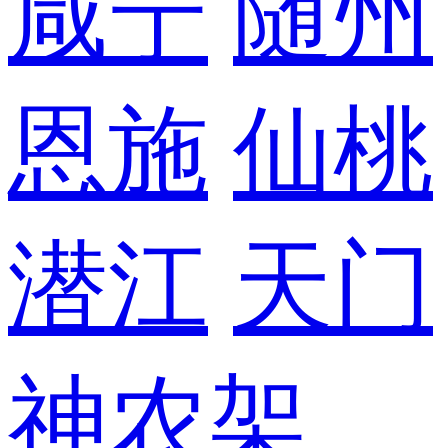
咸宁
随州
恩施
仙桃
潜江
天门
神农架