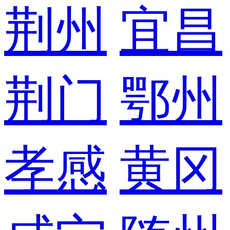
荆州
宜昌
荆门
鄂州
孝感
黄冈