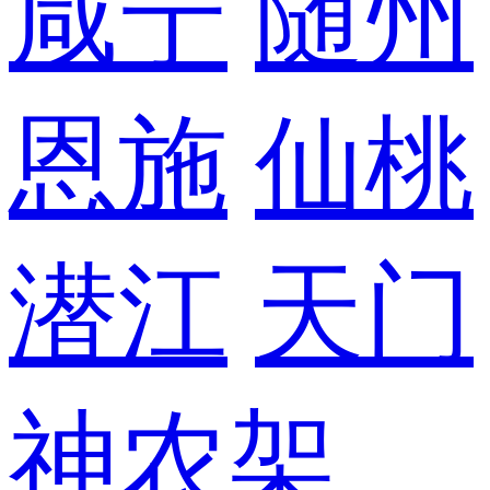
咸宁
随州
恩施
仙桃
潜江
天门
神农架