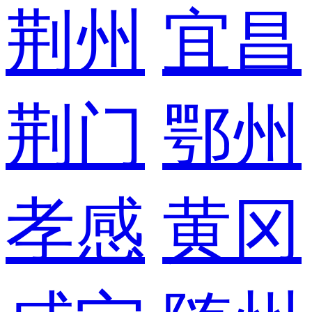
荆州
宜昌
荆门
鄂州
孝感
黄冈