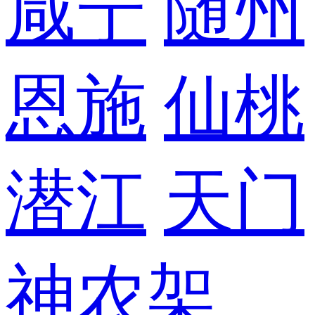
咸宁
随州
恩施
仙桃
潜江
天门
神农架