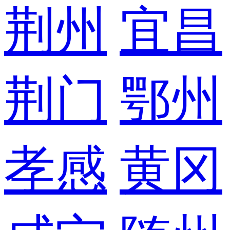
荆州
宜昌
荆门
鄂州
孝感
黄冈