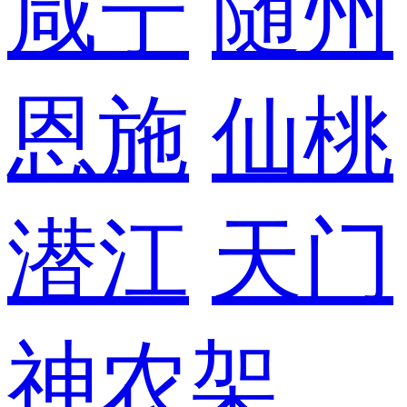
咸宁
随州
恩施
仙桃
潜江
天门
神农架