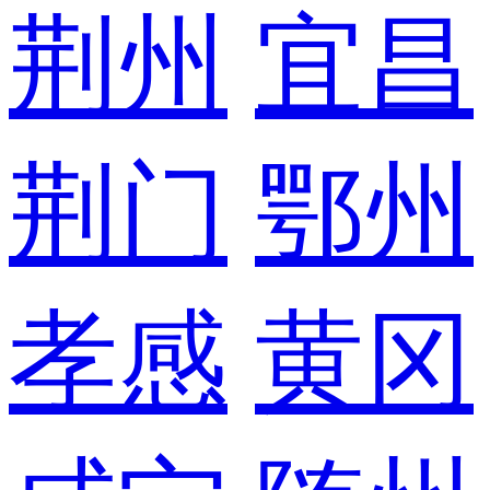
荆州
宜昌
荆门
鄂州
孝感
黄冈