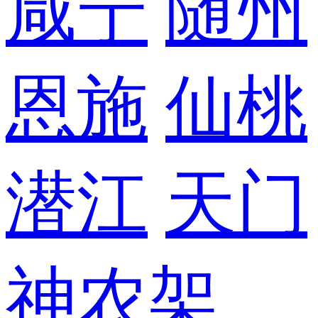
咸宁
随州
恩施
仙桃
潜江
天门
神农架