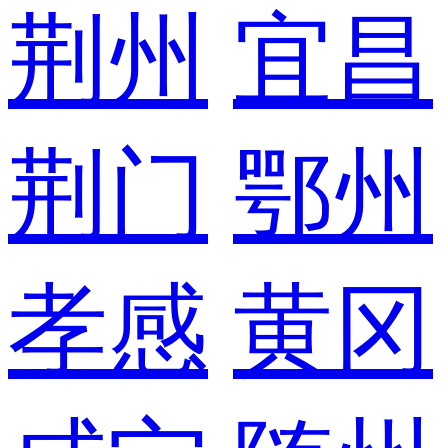
荆州
宜昌
荆门
鄂州
孝感
黄冈