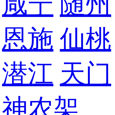
咸宁
随州
恩施
仙桃
潜江
天门
神农架