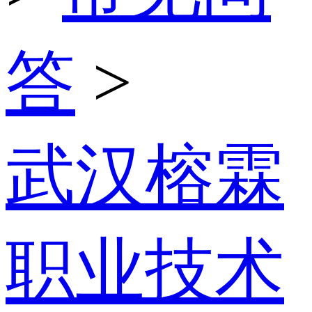
答
>
武汉榕霖
职业技术