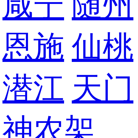
咸宁
随州
恩施
仙桃
潜江
天门
神农架