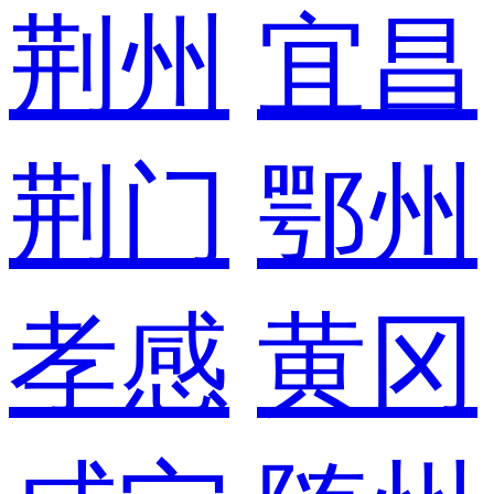
荆州
宜昌
荆门
鄂州
孝感
黄冈