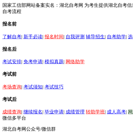
国家工信部网站备案实名：湖北自考网 为考生提供湖北自考
自考流程
报名前
了解自考
|
新手必读
|
报名时间
|
自我评测
辅导招生
|
自考助学
|
选
报名后
考试安排
|
免考申请
|
模拟真题
|
网络助学
考试前
考场查询
|
考试须知
|
考试技巧
考试后
成绩查询
|
继续报名
|
毕业申请
|
成绩管理
转助学班
|
成人高考
|
网
微信多平台
湖北自考网公众号/微信群