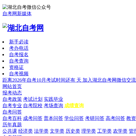
自考网新媒体
新手必读
考办电话
自考报名
自考查询
资格证
自考视频
距离2026年自考10月考试时间还有
天
加入湖北自考网微信交流
网站首页
报考动态
自考政策
考试计划
实践毕业
自考专业
自考院校
考场查询
成绩查询
自考问答
自考百科
成考问答
普本问答
学位问答
考研问答
高考问答
教资
历年真题
公共课
经济类
法学类
文学类
历史类
理学类
工学类
农学类
管