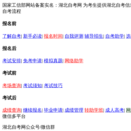
国家工信部网站备案实名：湖北自考网 为考生提供湖北自考
自考流程
报名前
了解自考
|
新手必读
|
报名时间
|
自我评测
辅导招生
|
自考助学
|
选
报名后
考试安排
|
免考申请
|
模拟真题
|
网络助学
考试前
考场查询
|
考试须知
|
考试技巧
考试后
成绩查询
|
继续报名
|
毕业申请
|
成绩管理
转助学班
|
成人高考
|
网
微信多平台
湖北自考网公众号/微信群