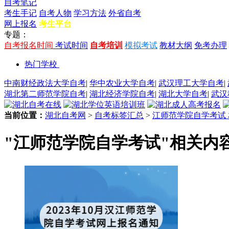
自考笔记
考生手记
自考人物
学习方法
外省自考
网上报名
考生平台
专题：
自考报名时间
考试时间
自考培训
模拟考试
教材大纲
免考办理
热门学校
中南财经政法大学自考
|
华中农业大学自考
|
武汉理工大学自考
|
湖北第二师范学院自考
|
湖北经济学院自考
|
湖北大学自考
|
武汉
当前位置：
湖北自考网
>
自考标签汇总
>
江师范学院自学考试
"江师范学院自学考试"相关内