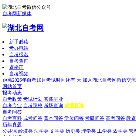
自考网新媒体
新手必读
考办电话
自考报名
自考查询
资格证
自考视频
距离2026年自考10月考试时间还有
天
加入湖北自考网微信交流
网站首页
报考动态
自考政策
考试计划
实践毕业
自考专业
自考院校
考场查询
成绩查询
自考问答
自考百科
成考问答
普本问答
学位问答
考研问答
高考问答
教资
历年真题
公共课
经济类
法学类
文学类
历史类
理学类
工学类
农学类
管