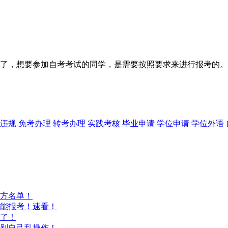
公布了，想要参加自考考试的同学，是需要按照要求来进行报考的。
违规
免考办理
转考办理
实践考核
毕业申请
学位申请
学位外语
方名单！
能报考！速看！
意了！
别自己乱操作！