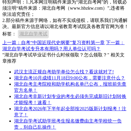
特别声明：1.凡本网注明稿件来源为“湖北自考网”的，转载必
须注明“稿件来源：湖北自考网（www.hbzkw.com）”,违者将
依法追究责任；
2.部分稿件来源于网络，如有不实或侵权，请联系我们沟通解
决。最新官方信息请以湖北省教育考试院及各教育官网为准！
标签：
湖北自学考试
上一篇：自考“中国近现代史纲要”复习资料第一章
下一篇：
湖北自学考试专升本有用吗？用人单位认可吗？
"湖北自学考试毕业证书什么时候领取？怎么领取？" 相关文
章推荐
武汉主流正规自考助学单位怎么找？看这就对了!
湖北自考10月成绩11月18日9:00公布，需要注意什么？
湖北自考主考院校和助学机构名单已公布，报班前先查
官方名单！
湖北自考非新计划专业的考生必须先完成新旧计划转换
才能报考！速看！
湖北自考2026年下半年起全部按2025版新计划报考！注
意了！
湖北自学考试助学班考生报名缴费由主考学校统一负
责，别自己乱操作！