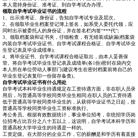
本人需持身份证、准考证、到自学考试办办理。
领取自学考试毕业证书的流程
1、出示准考证、身份证，告知自学考试专业及层次。
2、在领取毕业生档案登记簿上签名，如系受人委托代领，应
同时出示被委托人的身份证，并在签名栏内签“***代”;
3、领取档案袋和证书夹，仔细检查，有无错装或缺漏(档案袋
内装自学考试毕业证书、自学考试课程合格证、自学考试毕业
生登记表及毕业成绩单);
4、将毕业证书、自学考试课程合格证取出，由本人妥善保
管。将自学考试毕业生登记表及成绩单(各1份)密封在袋内交
本人所在单位劳动人事部门(建议考生在密封档案前将自己的
毕业生登记表复印一份留存备查)。
自学考试毕业证书有什
么用处
自学考试本科毕业生待遇规定在工资待遇方面，非在职人员录
用后，与普通高等学校同类毕业生相同;在职人员的工资待遇
低于普通高等学校同类毕业生的，从获得毕业证书之日起，按
普通高等学校同类毕业生工资标准执行。
考公务员。根据有效数据统计，事业单位招考，非统招学历岗
位招考占比百分之八十五以上，这说明，自学考试本科学历和
普通高校大学毕业生的待遇是一样的。
工资定级。在大部分的企业工作，它的薪酬是和学历有着直接