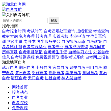
自考导航
搜索
报考指南
自考报名时间
考试时间
自考违规处理查询
成绩复查
考场查询
教材大纲
免考办理
转考办理
实践考核
毕业申请
学位英语培
训
学位申请
专升本
考生服务平台
自考报考动态
自考政策
自
考考试计划
自考实践毕业
自考专业
自考成绩查询
自考问答
历年真题
自考串讲笔记
自考考生手记
自考学习方法
外省自考
信息
自考培训课程
免费视频领取
模拟考试系统
自考网上报名
湖北地区自考
武汉自考
荆州自考
十堰自考
宜昌自考
襄樊自考
荆门自考
咸
宁自考
随州自考
恩施自考
鄂州自考
孝感自考
黄冈自考
黄石
自考
潜江自考
天门自考
仙桃自考
神农架自考
网站首页
报考动态
自考专业
自考院校
免费课程