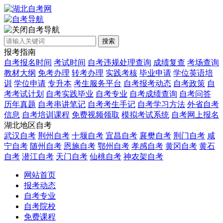
自考导航
搜索
报考指南
自考报名时间
考试时间
自考违规处理查询
成绩复查
考场查询
教材大纲
免考办理
转考办理
实践考核
毕业申请
学位英语培
训
学位申请
专升本
考生服务平台
自考报考动态
自考政策
自
考考试计划
自考实践毕业
自考专业
自考成绩查询
自考问答
历年真题
自考串讲笔记
自考考生手记
自考学习方法
外省自考
信息
自考培训课程
免费视频领取
模拟考试系统
自考网上报名
湖北地区自考
武汉自考
荆州自考
十堰自考
宜昌自考
襄樊自考
荆门自考
咸
宁自考
随州自考
恩施自考
鄂州自考
孝感自考
黄冈自考
黄石
自考
潜江自考
天门自考
仙桃自考
神农架自考
网站首页
报考动态
自考专业
自考院校
免费课程