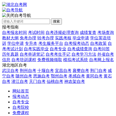
自考导航
搜索
报考指南
自考报名时间
考试时间
自考违规处理查询
成绩复查
考场查询
教材大纲
免考办理
转考办理
实践考核
毕业申请
学位英语培
训
学位申请
专升本
考生服务平台
自考报考动态
自考政策
自
考考试计划
自考实践毕业
自考专业
自考成绩查询
自考问答
历年真题
自考串讲笔记
自考考生手记
自考学习方法
外省自考
信息
自考培训课程
免费视频领取
模拟考试系统
自考网上报名
湖北地区自考
武汉自考
荆州自考
十堰自考
宜昌自考
襄樊自考
荆门自考
咸
宁自考
随州自考
恩施自考
鄂州自考
孝感自考
黄冈自考
黄石
自考
潜江自考
天门自考
仙桃自考
神农架自考
网站首页
报考动态
自考专业
自考院校
免费课程