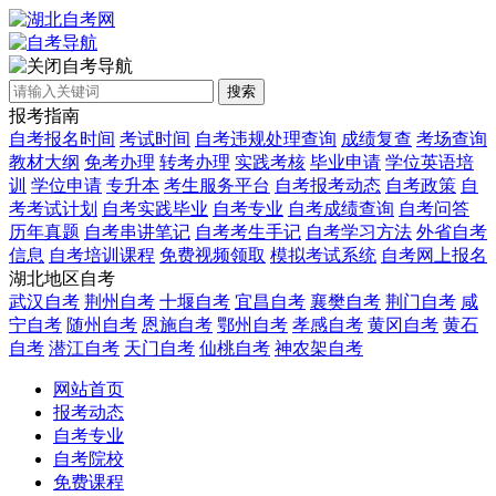
自考导航
搜索
报考指南
自考报名时间
考试时间
自考违规处理查询
成绩复查
考场查询
教材大纲
免考办理
转考办理
实践考核
毕业申请
学位英语培
训
学位申请
专升本
考生服务平台
自考报考动态
自考政策
自
考考试计划
自考实践毕业
自考专业
自考成绩查询
自考问答
历年真题
自考串讲笔记
自考考生手记
自考学习方法
外省自考
信息
自考培训课程
免费视频领取
模拟考试系统
自考网上报名
湖北地区自考
武汉自考
荆州自考
十堰自考
宜昌自考
襄樊自考
荆门自考
咸
宁自考
随州自考
恩施自考
鄂州自考
孝感自考
黄冈自考
黄石
自考
潜江自考
天门自考
仙桃自考
神农架自考
网站首页
报考动态
自考专业
自考院校
免费课程