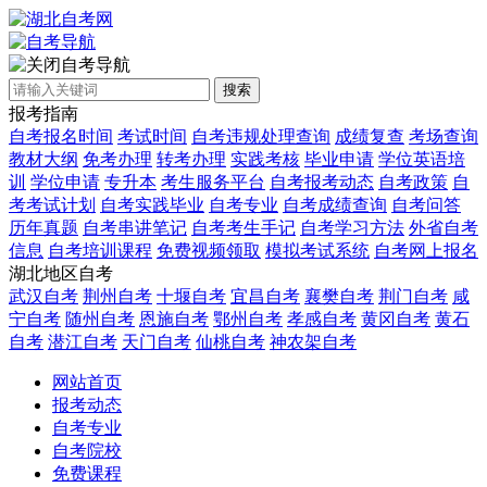
自考导航
搜索
报考指南
自考报名时间
考试时间
自考违规处理查询
成绩复查
考场查询
教材大纲
免考办理
转考办理
实践考核
毕业申请
学位英语培
训
学位申请
专升本
考生服务平台
自考报考动态
自考政策
自
考考试计划
自考实践毕业
自考专业
自考成绩查询
自考问答
历年真题
自考串讲笔记
自考考生手记
自考学习方法
外省自考
信息
自考培训课程
免费视频领取
模拟考试系统
自考网上报名
湖北地区自考
武汉自考
荆州自考
十堰自考
宜昌自考
襄樊自考
荆门自考
咸
宁自考
随州自考
恩施自考
鄂州自考
孝感自考
黄冈自考
黄石
自考
潜江自考
天门自考
仙桃自考
神农架自考
网站首页
报考动态
自考专业
自考院校
免费课程