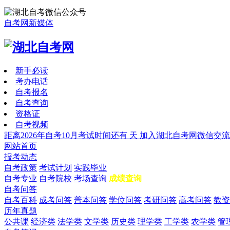
自考网新媒体
新手必读
考办电话
自考报名
自考查询
资格证
自考视频
距离2026年自考10月考试时间还有
天
加入湖北自考网微信交流
网站首页
报考动态
自考政策
考试计划
实践毕业
自考专业
自考院校
考场查询
成绩查询
自考问答
自考百科
成考问答
普本问答
学位问答
考研问答
高考问答
教资
历年真题
公共课
经济类
法学类
文学类
历史类
理学类
工学类
农学类
管