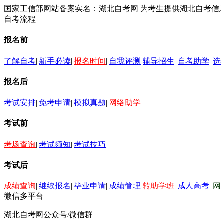
国家工信部网站备案实名：湖北自考网 为考生提供湖北自考
自考流程
报名前
了解自考
|
新手必读
|
报名时间
|
自我评测
辅导招生
|
自考助学
|
选
报名后
考试安排
|
免考申请
|
模拟真题
|
网络助学
考试前
考场查询
|
考试须知
|
考试技巧
考试后
成绩查询
|
继续报名
|
毕业申请
|
成绩管理
转助学班
|
成人高考
|
网
微信多平台
湖北自考网公众号/微信群