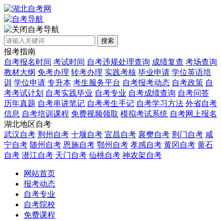
自考导航
搜索
报考指南
自考报名时间
考试时间
自考违规处理查询
成绩复查
考场查询
教材大纲
免考办理
转考办理
实践考核
毕业申请
学位英语培
训
学位申请
专升本
考生服务平台
自考报考动态
自考政策
自
考考试计划
自考实践毕业
自考专业
自考成绩查询
自考问答
历年真题
自考串讲笔记
自考考生手记
自考学习方法
外省自考
信息
自考培训课程
免费视频领取
模拟考试系统
自考网上报名
湖北地区自考
武汉自考
荆州自考
十堰自考
宜昌自考
襄樊自考
荆门自考
咸
宁自考
随州自考
恩施自考
鄂州自考
孝感自考
黄冈自考
黄石
自考
潜江自考
天门自考
仙桃自考
神农架自考
网站首页
报考动态
自考专业
自考院校
免费课程