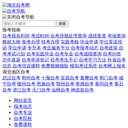
自考导航
搜索
报考指南
自考报名时间
考试时间
自考违规处理查询
成绩复查
考场查询
教材大纲
免考办理
转考办理
实践考核
毕业申请
学位英语培
训
学位申请
专升本
考生服务平台
自考报考动态
自考政策
自
考考试计划
自考实践毕业
自考专业
自考成绩查询
自考问答
历年真题
自考串讲笔记
自考考生手记
自考学习方法
外省自考
信息
自考培训课程
免费视频领取
模拟考试系统
自考网上报名
湖北地区自考
武汉自考
荆州自考
十堰自考
宜昌自考
襄樊自考
荆门自考
咸
宁自考
随州自考
恩施自考
鄂州自考
孝感自考
黄冈自考
黄石
自考
潜江自考
天门自考
仙桃自考
神农架自考
网站首页
报考动态
自考专业
自考院校
免费课程