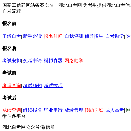
国家工信部网站备案实名：湖北自考网 为考生提供湖北自考
自考流程
报名前
了解自考
|
新手必读
|
报名时间
|
自我评测
辅导招生
|
自考助学
|
选
报名后
考试安排
|
免考申请
|
模拟真题
|
网络助学
考试前
考场查询
|
考试须知
|
考试技巧
考试后
成绩查询
|
继续报名
|
毕业申请
|
成绩管理
转助学班
|
成人高考
|
网
微信多平台
湖北自考网公众号/微信群