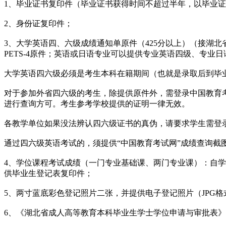
1、毕业证书复印件（毕业证书获得时间不超过半年，以毕业
2、身份证复印件；
3、大学英语四、六级成绩通知单原件（425分以上）（接湖
PETS-4原件；英语或日语专业可以提供专业英语四级、专业
大学英语四六级必须是考生本科在籍期间（也就是录取后到毕
对于参加外省四六级的考生，除提供原件外，需登录中国教育考试网（h
进行查询方可。考生参考学校提供的证明一律无效。
各教学单位如果没法辨认四六级证书的真伪，请要求学生需登录中国教育考试
通过四六级英语考试的，须提供“中国教育考试网”成绩查询截
4、学位课程考试成绩（一门专业基础课、两门专业课）：自学考
供毕业生登记表复印件；
5、两寸蓝底彩色登记照片二张，并提供电子登记照片（JPG格式以
6、《湖北省成人高等教育本科毕业生学士学位申请与审批表