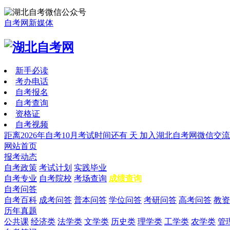
自考网新媒体
新手必读
考办电话
自考报名
自考查询
资格证
自考视频
距离2026年自考10月考试时间还有
天
加入湖北自考网微信交流
网站首页
报考动态
自考政策
考试计划
实践毕业
自考专业
自考院校
考场查询
成绩查询
自考问答
自考百科
成考问答
普本问答
学位问答
考研问答
高考问答
教资
历年真题
公共课
经济类
法学类
文学类
历史类
理学类
工学类
农学类
管