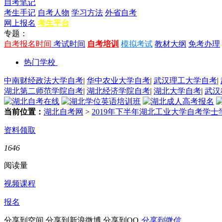
自考笔记
考生手记
自考人物
学习方法
外省自考
网上报名
考生平台
专题：
自考报名时间
考试时间
自考培训
模拟考试
教材大纲
免考办理
热门学校
中南财经政法大学自考
|
华中农业大学自考
|
武汉理工大学自考
|
湖北第二师范学院自考
|
湖北经济学院自考
|
湖北大学自考
|
武汉
当前位置：
湖北自考网
>
2019年下半年湖北工业大学自考学
资料领取
1646
阅读量
视频课程
报名
分享到空间
分享到新浪微博
分享到QQ
分享到微信