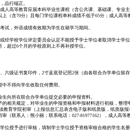
定，品行端正。
成人高等教育应届本科毕业生课程（含公共课、基础课、专业主干
以上（含70分）且每门学位课程单科成绩不低于65分；成人高
级考试，外语成绩有效期为学生在籍学习期间。
者或经学校学位评定委员会认定不能授予学士学位者取消学士学
月，超过6个月的学校原则上不再补授学位。
、六级证书复印件，2寸蓝底登记照2张（由各联合办学单位留
程中不得向学生收取任何费用。
科毕业生向所在联合办学单位提交必要的申报资料。
位授予的相关规定，对毕业生的申报资格和申报材料进行初核，整
表报继续教育学院初审（上报信息汇总表含电子版和纸质版，纸质
（联系人：熊小丽；联系电话：027-81977162），成人
。
育学士学位授予进行审核，填制学士学位授予资格审核合格的学生