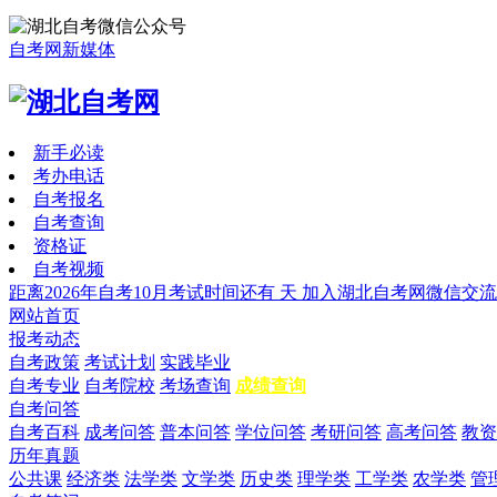
自考网新媒体
新手必读
考办电话
自考报名
自考查询
资格证
自考视频
距离2026年自考10月考试时间还有
天
加入湖北自考网微信交流
网站首页
报考动态
自考政策
考试计划
实践毕业
自考专业
自考院校
考场查询
成绩查询
自考问答
自考百科
成考问答
普本问答
学位问答
考研问答
高考问答
教资
历年真题
公共课
经济类
法学类
文学类
历史类
理学类
工学类
农学类
管