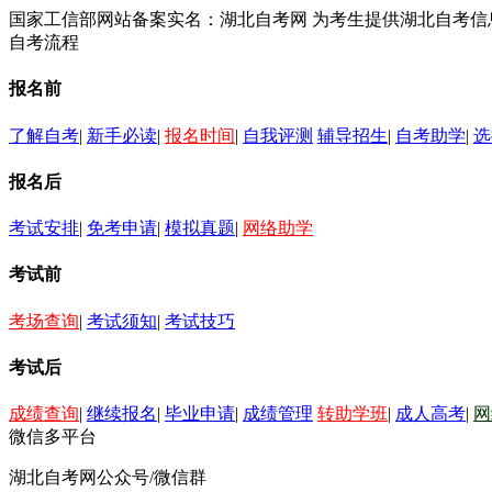
国家工信部网站备案实名：湖北自考网 为考生提供湖北自考
自考流程
报名前
了解自考
|
新手必读
|
报名时间
|
自我评测
辅导招生
|
自考助学
|
选
报名后
考试安排
|
免考申请
|
模拟真题
|
网络助学
考试前
考场查询
|
考试须知
|
考试技巧
考试后
成绩查询
|
继续报名
|
毕业申请
|
成绩管理
转助学班
|
成人高考
|
网
微信多平台
湖北自考网公众号/微信群