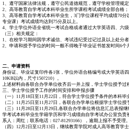
1、遵守国家法律法规，遵守公民道德规范，遵守学校管理规
2、高等教育自学考试本科毕业生所学课程考试成绩全部合格；
3、高等教育自学考试本科毕业生，3门学位课程平均成绩70分
专业课）考试成绩均达到75分及以上。
4、学士学位外语全省统一考试合格或者通过大学英语四、六
（三）相关规定：
1、在校学习期间因学术诚信、考试违纪受过记过及以上处分
2、申请和授予学位的时间一般不得晚于毕业证书签发时间6个
二、申请资料
身份证、毕业证复印件各1张，学位外语合格编号或大学英语四
10KB以内，尺寸150?210）。
上述材料由各联合办学单位收齐后一并上报，学士学位授予过
三、学士学位授予工作的时间安排和申报步骤
（一）11月18日至11月22日，符合学士学位授予条件的本
（二）11月25日至11月27日，各联合办学单位根据学士学
（三）11月28日至11月29日,各联合办学单位将信息汇总
学考试本科毕业生学籍学历和学习成绩由自学考试办公室负责初审
系人：周红；联系电话：027-81293166），逾期上报不予受理
（四）12月2日至12月13日，继续教育学院对成人高等教