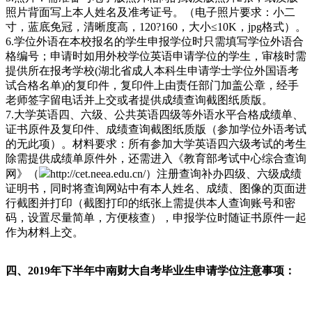
照片背面写上本人姓名及准考证号。（电子照片要求：小二
寸，蓝底免冠，清晰度高，120?160，大小≤10K，jpg格式）。
6.学位外语在本校报名的学生申报学位时只需填写学位外语合
格编号；申请时如用外校学位英语申请学位的学生，审核时需
提供所在报考学校(湖北省成人本科生申请学士学位外国语考
试合格名单)的复印件，复印件上由责任部门加盖公章，经手
老师签字留电话并上交或者提供成绩查询截图纸质版。
7.大学英语四、六级、公共英语四级等外语水平合格成绩单、
证书原件及复印件、成绩查询截图纸质版（参加学位外语考试
的无此项）。材料要求：所有参加大学英语四六级考试的考生
除需提供成绩单原件外，还需进入《教育部考试中心综合查询
网》（
http://cet.neea.edu.cn/）注册查询补办四级、六级成绩
证明书，同时将查询网站中有本人姓名、成绩、图像的页面进
行截图并打印（截图打印的纸张上需提供本人查询账号和密
码，设置尽量简单，方便核查），申报学位时随证书原件一起
作为材料上交。
四、
2019年下半年中南财大自考毕业生申请学位
注意事项：