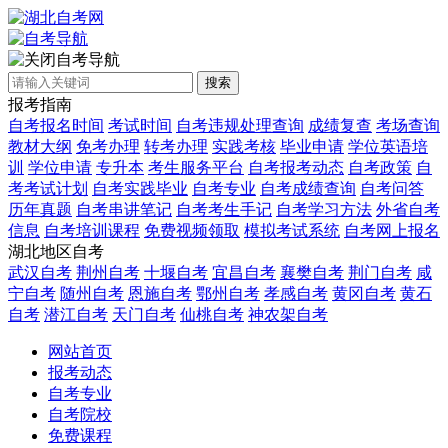
自考导航
搜索
报考指南
自考报名时间
考试时间
自考违规处理查询
成绩复查
考场查询
教材大纲
免考办理
转考办理
实践考核
毕业申请
学位英语培
训
学位申请
专升本
考生服务平台
自考报考动态
自考政策
自
考考试计划
自考实践毕业
自考专业
自考成绩查询
自考问答
历年真题
自考串讲笔记
自考考生手记
自考学习方法
外省自考
信息
自考培训课程
免费视频领取
模拟考试系统
自考网上报名
湖北地区自考
武汉自考
荆州自考
十堰自考
宜昌自考
襄樊自考
荆门自考
咸
宁自考
随州自考
恩施自考
鄂州自考
孝感自考
黄冈自考
黄石
自考
潜江自考
天门自考
仙桃自考
神农架自考
网站首页
报考动态
自考专业
自考院校
免费课程