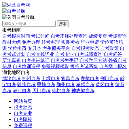
自考导航
搜索
报考指南
自考报名时间
考试时间
自考违规处理查询
成绩复查
考场查询
教材大纲
免考办理
转考办理
实践考核
毕业申请
学位英语培
训
学位申请
专升本
考生服务平台
自考报考动态
自考政策
自
考考试计划
自考实践毕业
自考专业
自考成绩查询
自考问答
历年真题
自考串讲笔记
自考考生手记
自考学习方法
外省自考
信息
自考培训课程
免费视频领取
模拟考试系统
自考网上报名
湖北地区自考
武汉自考
荆州自考
十堰自考
宜昌自考
襄樊自考
荆门自考
咸
宁自考
随州自考
恩施自考
鄂州自考
孝感自考
黄冈自考
黄石
自考
潜江自考
天门自考
仙桃自考
神农架自考
网站首页
报考动态
自考专业
自考院校
免费课程