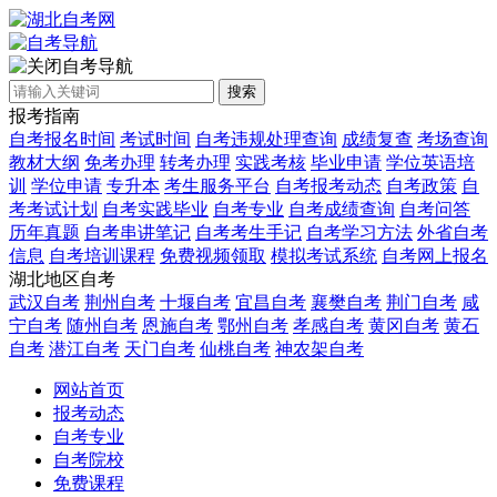
自考导航
搜索
报考指南
自考报名时间
考试时间
自考违规处理查询
成绩复查
考场查询
教材大纲
免考办理
转考办理
实践考核
毕业申请
学位英语培
训
学位申请
专升本
考生服务平台
自考报考动态
自考政策
自
考考试计划
自考实践毕业
自考专业
自考成绩查询
自考问答
历年真题
自考串讲笔记
自考考生手记
自考学习方法
外省自考
信息
自考培训课程
免费视频领取
模拟考试系统
自考网上报名
湖北地区自考
武汉自考
荆州自考
十堰自考
宜昌自考
襄樊自考
荆门自考
咸
宁自考
随州自考
恩施自考
鄂州自考
孝感自考
黄冈自考
黄石
自考
潜江自考
天门自考
仙桃自考
神农架自考
网站首页
报考动态
自考专业
自考院校
免费课程