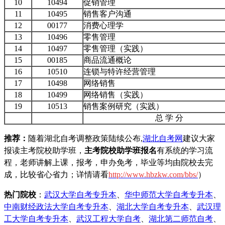
10
10494
促销管理
11
10495
销售客户沟通
12
00177
消费心理学
13
10496
零售管理
14
10497
零售管理（实践）
15
00185
商品流通概论
16
10510
连锁与特许经营管理
17
10498
网络销售
18
10499
网络销售（实践）
19
10513
销售案例研究（实践）
总 学 分
推荐：
随着湖北自考调整政策陆续公布,
湖北自考网
建议大家
报读主考院校助学班，
主考院校助学班报名
有系统的学习流
程，老师讲解上课，报考，申办免考，毕业等均由院校去完
成，比较省心省力；详情请看
h
ttp://www.hbzkw.com/bbs/
）
热门院校
：
武汉大学自考专升本
、
华中师范大学自考专升本
、
中南财经政法大学自考专升本
、
湖北大学自考专升本
、
武汉理
工大学自考专升本
、
武汉工程大学自考
、
湖北第二师范自考
、