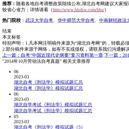
推荐：
随着各地自考调整政策陆续公布,湖北自考网建议大家报
较省心省力；详情请看（
h
ttp://www.hbzkw.com/bbs/
）
热门院校
：
武汉大学自考
、
华中师范大学自考
、
中南财经政法
结束
本文标签
特别声明：1.凡本网注明稿件来源为“湖北自考网”的，转载必须注明
2.部分稿件来源于网络，如有不实或侵权，请联系我们沟通解
上一篇：自考“中国近现代史纲要”复习资料第一章
下一篇：20
"2014年10月劳动法自考真题" 相关文章推荐
06
2023-03
湖北自考《刑法学》模拟试题汇总
湖北自考《刑法学》模拟试题汇总
06
2023-03
湖北自学考试《刑法学》模拟试题汇总
湖北自学考试《刑法学》模拟试题汇总
05
2023-03
湖北自考《刑法学》模拟试题（5）