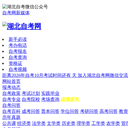
自考网新媒体
新手必读
考办电话
自考报名
自考查询
资格证
自考视频
距离2026年自考10月考试时间还有
天
加入湖北自考网微信交流
网站首页
报考动态
自考政策
考试计划
实践毕业
自考专业
自考院校
考场查询
成绩查询
自考问答
自考百科
成考问答
普本问答
学位问答
考研问答
高考问答
教资
历年真题
公共课
经济类
法学类
文学类
历史类
理学类
工学类
农学类
管