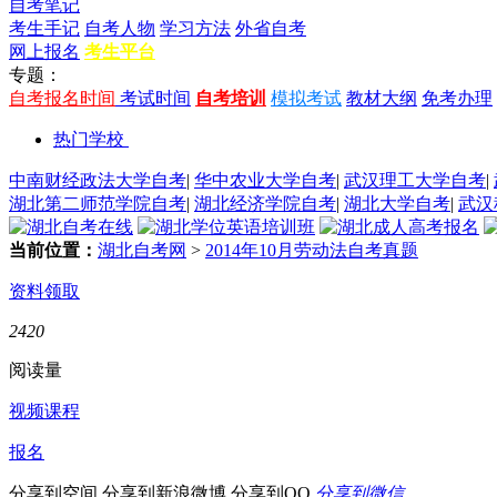
自考笔记
考生手记
自考人物
学习方法
外省自考
网上报名
考生平台
专题：
自考报名时间
考试时间
自考培训
模拟考试
教材大纲
免考办理
热门学校
中南财经政法大学自考
|
华中农业大学自考
|
武汉理工大学自考
|
湖北第二师范学院自考
|
湖北经济学院自考
|
湖北大学自考
|
武汉
当前位置：
湖北自考网
>
2014年10月劳动法自考真题
资料领取
2420
阅读量
视频课程
报名
分享到空间
分享到新浪微博
分享到QQ
分享到微信