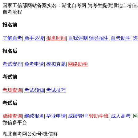
国家工信部网站备案实名：湖北自考网 为考生提供湖北自考
自考流程
报名前
了解自考
|
新手必读
|
报名时间
|
自我评测
辅导招生
|
自考助学
|
选
报名后
考试安排
|
免考申请
|
模拟真题
|
网络助学
考试前
考场查询
|
考试须知
|
考试技巧
考试后
成绩查询
|
继续报名
|
毕业申请
|
成绩管理
转助学班
|
成人高考
|
网
微信多平台
湖北自考网公众号/微信群