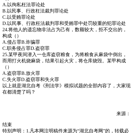
A.以徇私枉法罪论处
B.以民事、行政枉法裁判罪论处
C.以受贿罪论处
D.以民事、行政枉法裁判罪和受贿罪中处罚较重的犯罪论处
24.将他人的遗忘物非法占为己有，数额较大，拒不交出的，
构成（）
A.侵占罪B.诈骗罪
C.职务侵占罪D.盗窃罪
25.某甲夜间潜入一仓库盗窃粮食，为将粮食从麻袋中倒出，
而用打火机烧麻袋，结果引起火灾，将仓库烧毁。某甲构成
（）
A.盗窃罪B.放火罪
C.失火罪D.盗窃罪和失火罪
以上就是湖北自考《刑法学》模拟试题的全部内容了，大家现
在都清楚了吗？
来源：
结束
特别声明：1.凡本网注明稿件来源为“湖北自考网”的，转载必