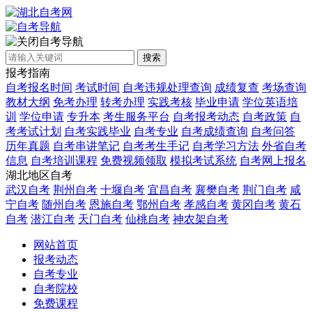
自考导航
搜索
报考指南
自考报名时间
考试时间
自考违规处理查询
成绩复查
考场查询
教材大纲
免考办理
转考办理
实践考核
毕业申请
学位英语培
训
学位申请
专升本
考生服务平台
自考报考动态
自考政策
自
考考试计划
自考实践毕业
自考专业
自考成绩查询
自考问答
历年真题
自考串讲笔记
自考考生手记
自考学习方法
外省自考
信息
自考培训课程
免费视频领取
模拟考试系统
自考网上报名
湖北地区自考
武汉自考
荆州自考
十堰自考
宜昌自考
襄樊自考
荆门自考
咸
宁自考
随州自考
恩施自考
鄂州自考
孝感自考
黄冈自考
黄石
自考
潜江自考
天门自考
仙桃自考
神农架自考
网站首页
报考动态
自考专业
自考院校
免费课程