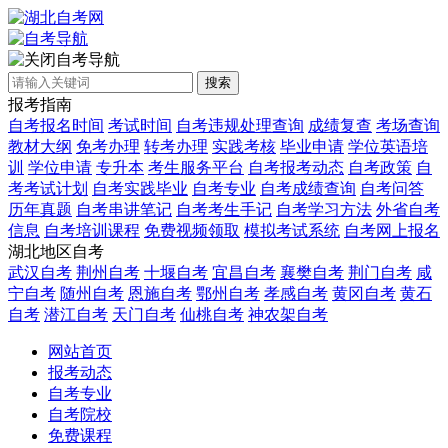
自考导航
搜索
报考指南
自考报名时间
考试时间
自考违规处理查询
成绩复查
考场查询
教材大纲
免考办理
转考办理
实践考核
毕业申请
学位英语培
训
学位申请
专升本
考生服务平台
自考报考动态
自考政策
自
考考试计划
自考实践毕业
自考专业
自考成绩查询
自考问答
历年真题
自考串讲笔记
自考考生手记
自考学习方法
外省自考
信息
自考培训课程
免费视频领取
模拟考试系统
自考网上报名
湖北地区自考
武汉自考
荆州自考
十堰自考
宜昌自考
襄樊自考
荆门自考
咸
宁自考
随州自考
恩施自考
鄂州自考
孝感自考
黄冈自考
黄石
自考
潜江自考
天门自考
仙桃自考
神农架自考
网站首页
报考动态
自考专业
自考院校
免费课程