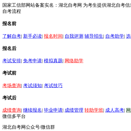
国家工信部网站备案实名：湖北自考网 为考生提供湖北自考
自考流程
报名前
了解自考
|
新手必读
|
报名时间
|
自我评测
辅导招生
|
自考助学
|
选
报名后
考试安排
|
免考申请
|
模拟真题
|
网络助学
考试前
考场查询
|
考试须知
|
考试技巧
考试后
成绩查询
|
继续报名
|
毕业申请
|
成绩管理
转助学班
|
成人高考
|
网
微信多平台
湖北自考网公众号/微信群