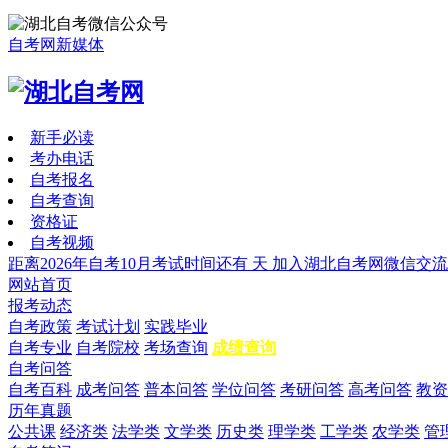
自考网新媒体
新手必读
考办电话
自考报名
自考查询
资格证
自考视频
距离2026年自考10月考试时间还有
天
加入湖北自考网微信交流
网站首页
报考动态
自考政策
考试计划
实践毕业
自考专业
自考院校
考场查询
成绩查询
自考问答
自考百科
成考问答
普本问答
学位问答
考研问答
高考问答
教资
历年真题
公共课
经济类
法学类
文学类
历史类
理学类
工学类
农学类
管