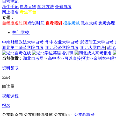
自考笔记
考生手记
自考人物
学习方法
外省自考
网上报名
考生平台
专题：
自考报名时间
考试时间
自考培训
模拟考试
教材大纲
免考办理
热门学校
中南财经政法大学自考
|
华中农业大学自考
|
武汉理工大学自考
|
湖北第二师范学院自考
|
湖北经济学院自考
|
湖北大学自考
|
武汉
当前位置：
湖北自考网
>
高中毕业可以直接报读业余制本科吗?
资料领取
5584
阅读量
视频课程
报名
分享到空间
分享到新浪微博
分享到QQ
分享到微信