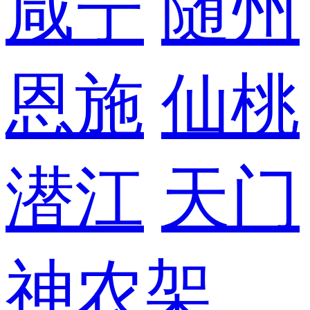
咸宁
随州
恩施
仙桃
潜江
天门
神农架