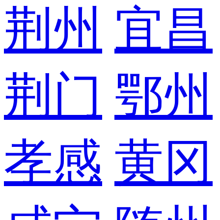
荆州
宜昌
荆门
鄂州
孝感
黄冈