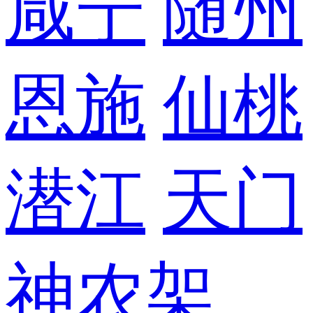
咸宁
随州
恩施
仙桃
潜江
天门
神农架