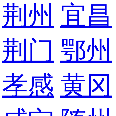
荆州
宜昌
荆门
鄂州
孝感
黄冈