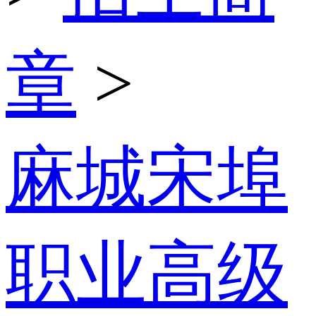
章
>
麻城宋埠
职业高级