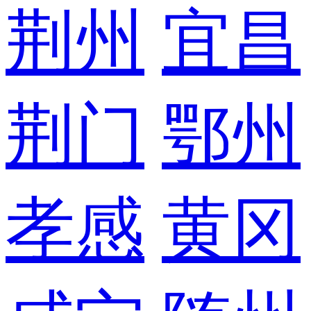
荆州
宜昌
荆门
鄂州
孝感
黄冈