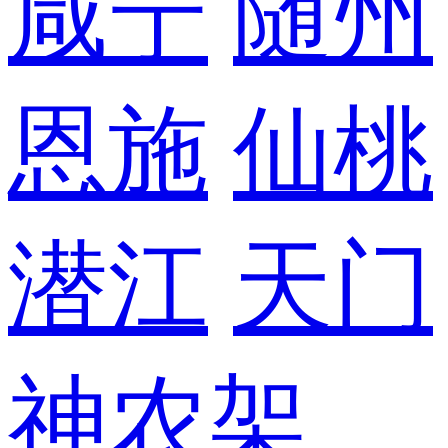
咸宁
随州
恩施
仙桃
潜江
天门
神农架