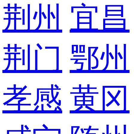
荆州
宜昌
荆门
鄂州
孝感
黄冈