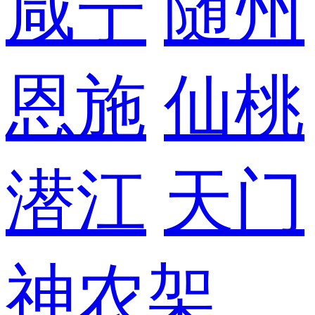
咸宁
随州
恩施
仙桃
潜江
天门
神农架