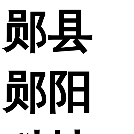
郧县
郧阳