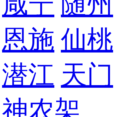
咸宁
随州
恩施
仙桃
潜江
天门
神农架