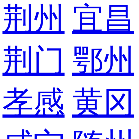
荆州
宜昌
荆门
鄂州
孝感
黄冈