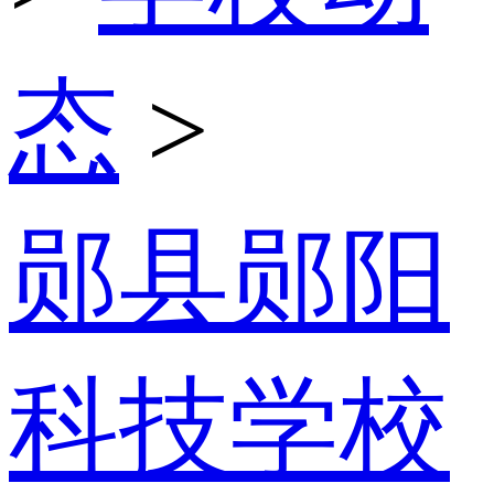
态
>
郧县郧阳
科技学校