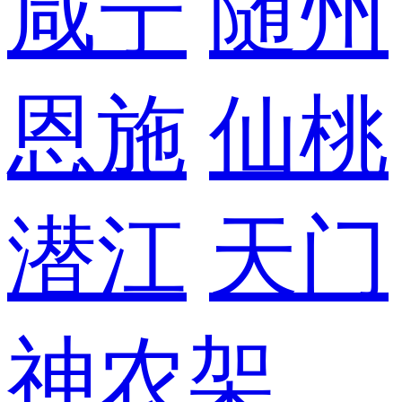
咸宁
随州
恩施
仙桃
潜江
天门
神农架