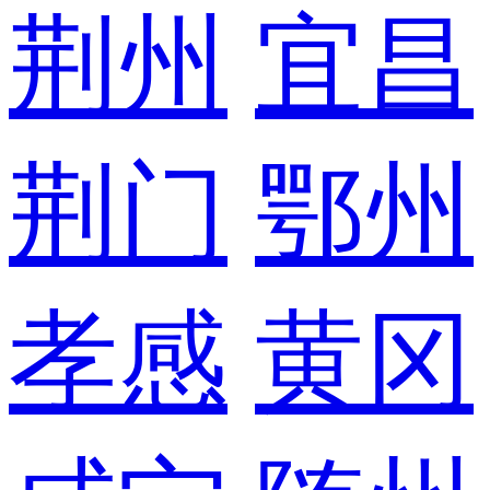
荆州
宜昌
荆门
鄂州
孝感
黄冈