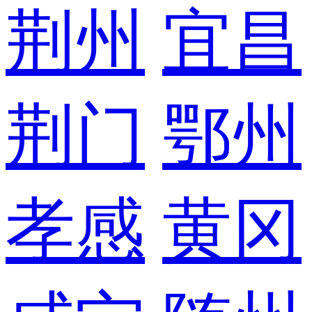
荆州
宜昌
荆门
鄂州
孝感
黄冈