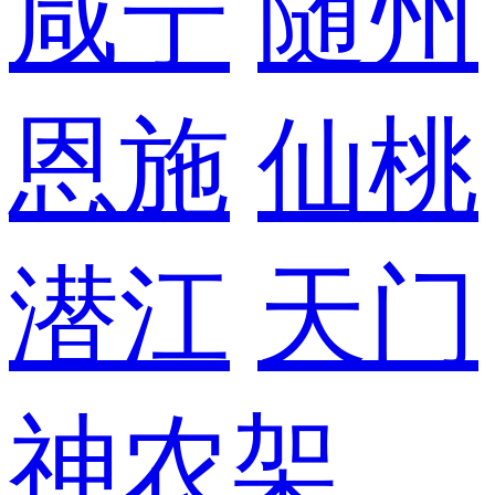
咸宁
随州
恩施
仙桃
潜江
天门
神农架