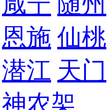
咸宁
随州
恩施
仙桃
潜江
天门
神农架