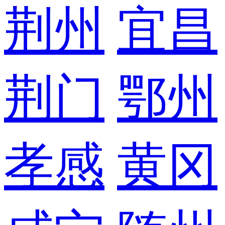
荆州
宜昌
荆门
鄂州
孝感
黄冈