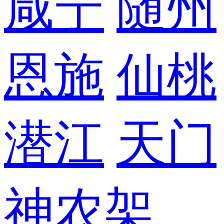
咸宁
随州
恩施
仙桃
潜江
天门
神农架