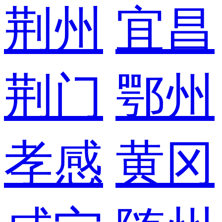
荆州
宜昌
荆门
鄂州
孝感
黄冈