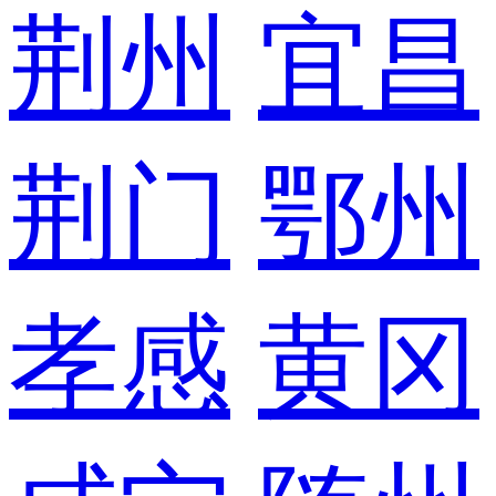
荆州
宜昌
荆门
鄂州
孝感
黄冈