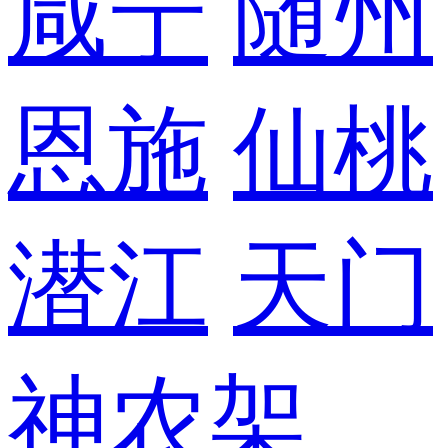
咸宁
随州
恩施
仙桃
潜江
天门
神农架