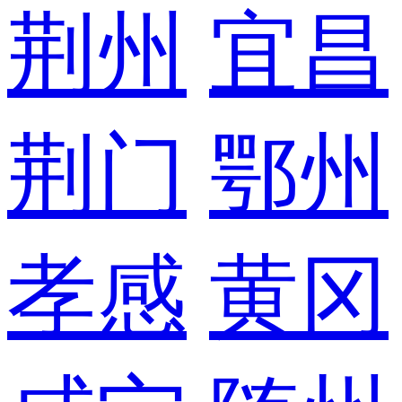
荆州
宜昌
荆门
鄂州
孝感
黄冈