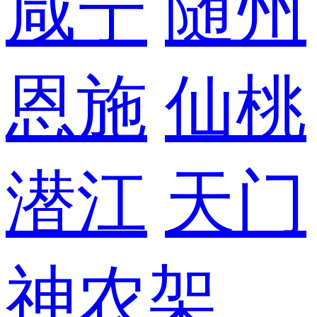
咸宁
随州
恩施
仙桃
潜江
天门
神农架