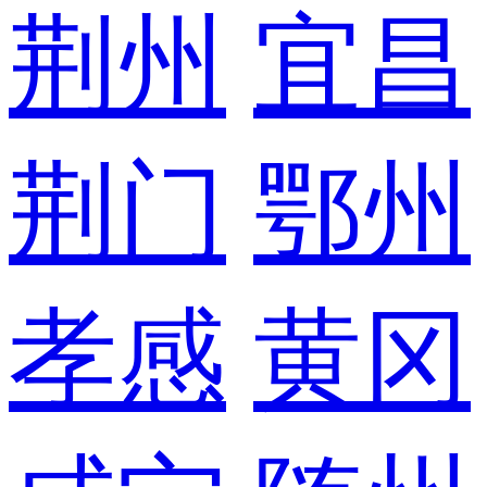
荆州
宜昌
荆门
鄂州
孝感
黄冈