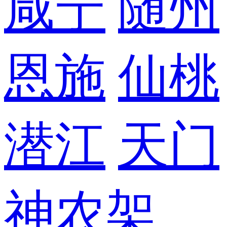
咸宁
随州
恩施
仙桃
潜江
天门
神农架