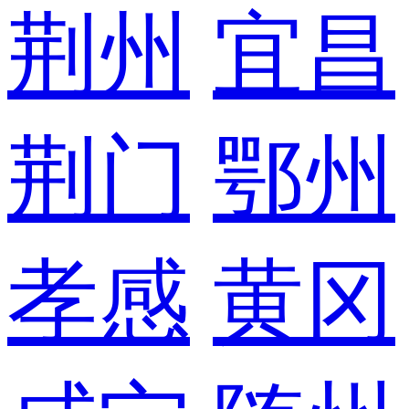
荆州
宜昌
荆门
鄂州
孝感
黄冈