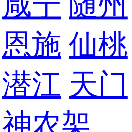
咸宁
随州
恩施
仙桃
潜江
天门
神农架