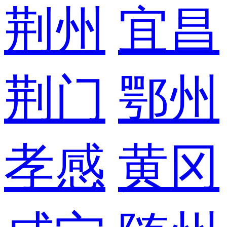
荆州
宜昌
荆门
鄂州
孝感
黄冈