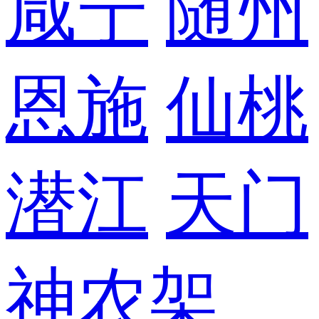
咸宁
随州
恩施
仙桃
潜江
天门
神农架