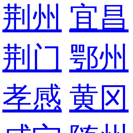
荆州
宜昌
荆门
鄂州
孝感
黄冈