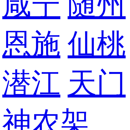
咸宁
随州
恩施
仙桃
潜江
天门
神农架