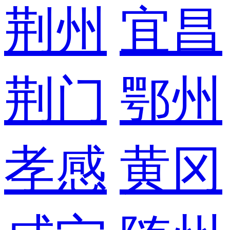
荆州
宜昌
荆门
鄂州
孝感
黄冈