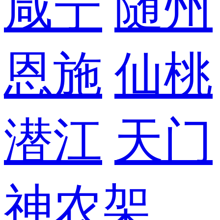
咸宁
随州
恩施
仙桃
潜江
天门
神农架