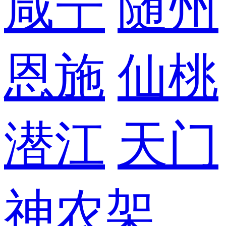
咸宁
随州
恩施
仙桃
潜江
天门
神农架