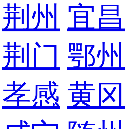
荆州
宜昌
荆门
鄂州
孝感
黄冈